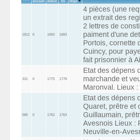
dossier
début
fin
litige
4 pièces (une req
un extrait des re
2 lettres de const
paiment d'une det
1812
0
1683
1683
Portois, cornette
Cuincy, pour paye
fait prisonnier à A
Etat des dépens d
marchande et veu
331
0
1775
1778
Maronval. Lieux :
Etat des dépens 
Quaret, prêtre et
Guillaumain, prêtr
585
0
1762
1763
Avesnois Lieux :
Neuville-en-Aves