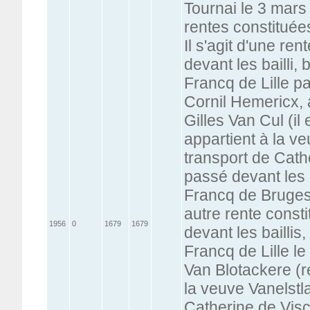
Tournai le 3 mars 
rentes constituées
Il s'agit d'une re
devant les bailli
Francq de Lille p
Cornil Hemericx, a
Gilles Van Cul (il 
appartient à la v
transport de Cath
passé devant les
Francq de Bruges 
autre rente const
1956
0
1679
1679
devant les bailli
Francq de Lille le
Van Blotackere (
la veuve Vanelstl
Catherine de Visc