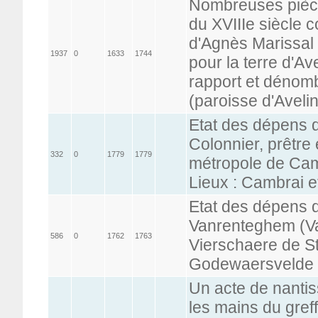
Nombreuses pièce
du XVIIIe siècle 
d'Agnès Marissal :
1937
0
1633
1744
pour la terre d'Ave
rapport et dénom
(paroisse d'Avelin
Etat des dépens 
Colonnier, prêtre 
332
0
1779
1779
métropole de Camb
Lieux : Cambrai et
Etat des dépens 
Vanrenteghem (Va
586
0
1762
1763
Vierschaere de S
Godewaersvelde 
Un acte de nantis
les mains du gref