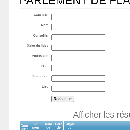
PARLEMENT DE FL
Cote 8B1/
Nom
Conseiller
Objet du litige
Profession
Date
Juridiction
Lieu
Afficher les ré
N°
Date
Date
Objet
Cote
sous
de
de
du
8B1/