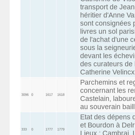
transport de Jean
héritier d'Anne V
sont consignées p
livres un sol paris
de l'achat d'une 
sous la seigneuri
devant les échevi
des curateurs de 
Catherine Velincx
Parchemins et reg
concernant les re
3096
0
1617
1618
Castelain, labour
au souverain baill
Etat des dépens 
et Bourdon à Delr
333
0
1777
1779
Lieux : Cambrai,