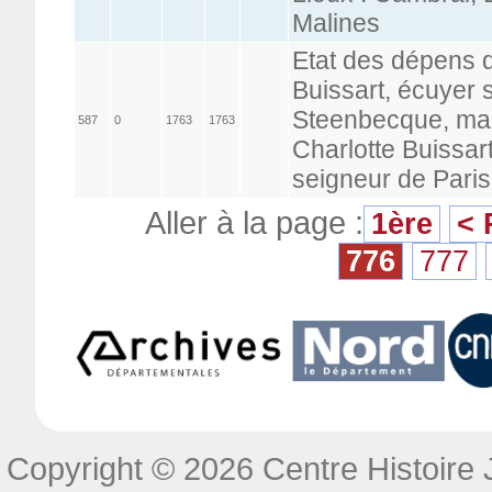
Malines
Etat des dépens 
Buissart, écuyer 
Steenbecque, mari
587
0
1763
1763
Charlotte Buissar
seigneur de Paris
Aller à la page :
1ère
< 
776
777
Copyright © 2026 Centre Histoire J