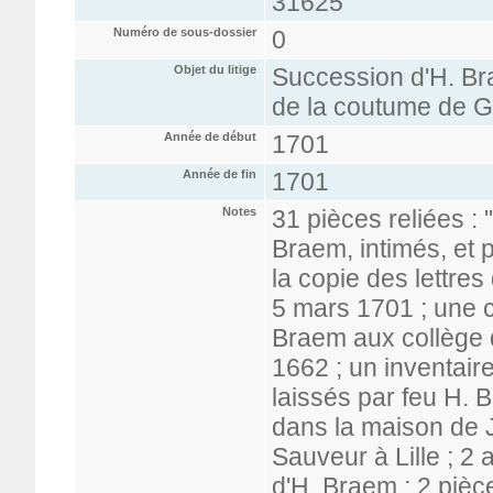
31625
Numéro de sous-dossier
0
Objet du litige
Succession d'H. Bra
de la coutume de Ga
Année de début
1701
Année de fin
1701
Notes
31 pièces reliées : 
Braem, intimés, et 
la copie des lettres
5 mars 1701 ; une c
Braem aux collège 
1662 ; un inventair
laissés par feu H.
dans la maison de J
Sauveur à Lille ; 
d'H. Braem ; 2 pièc