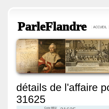
ParleFlandre
ACCUEIL
détails de l'affaire 
31625
Cote 8B1/