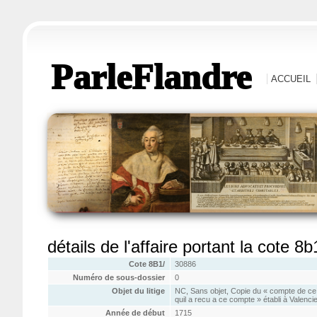
ParleFlandre
ACCUEIL
détails de l'affaire portant la cote 8
Cote 8B1/
30886
Numéro de sous-dossier
0
Objet du litige
NC, Sans objet, Copie du « compte de ce q
quil a recu a ce compte » établi à Valenci
Année de début
1715