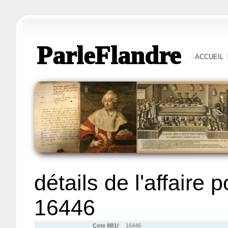
ParleFlandre
ACCUEIL
détails de l'affaire 
16446
Cote 8B1/
16446