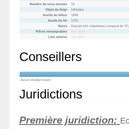
Numéro de sous-dossier
10
Objet du litige
Infraction
Année de début
1699
Année de fin
1701
Notes
Dossier très volumineux composé de 73 pr
Pièces remarquables
Non défini
Lien externe
Non défini
Conseillers
Aucun résultat trouvé.
Juridictions
Première juridiction:
Ec