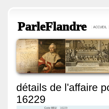
ParleFlandre
ACCUEIL
détails de l'affaire 
16229
Cote 8B1/
16229