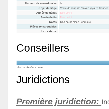
Numéro de sous-dossier
0
Objet du litige
Vente de drap de "saye", joyaux, fraude
Année de début
Non défini
Année de fin
Non défini
Notes
Une seule pièce : enquête
Pièces remarquables
Lien externe
Conseillers
Aucun résultat trouvé.
Juridictions
Première juridiction:
In