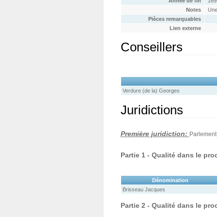
Année de fin
169
Notes
Une
Pièces remarquables
Lien externe
Conseillers
Verdure (de la) Georges
Juridictions
Première juridiction:
Parlement
Partie 1 - Qualité dans le pr
Dénomination
Brisseau Jacques
Partie 2 - Qualité dans le pr