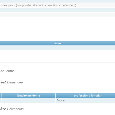
5
 seule pièce (comparution devant le conseiller de La Verdure)
Nom
 de Tournai
ocès:
Demandeur
Qualité incidente
profession / fonction
Avocat
ocès:
Défendeurs