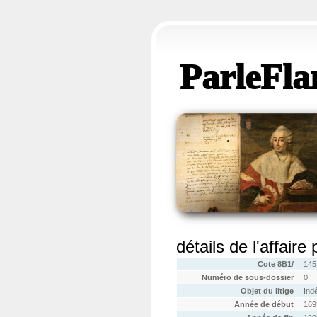
ParleFla
détails de l'affaire
Cote 8B1/
145
Numéro de sous-dossier
0
Objet du litige
Ind
Année de début
169