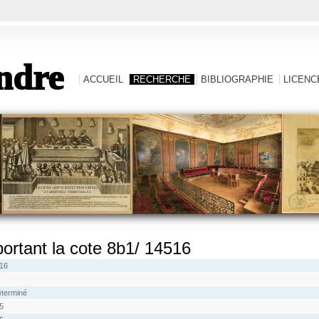
ndre
ACCUEIL
RECHERCHE
BIBLIOGRAPHIE
LICENCE
 portant la cote 8b1/ 14516
16
éterminé
5