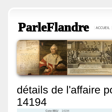
ParleFlandre
ACCUEIL
détails de l'affaire 
14194
Cote 8B1/
14194