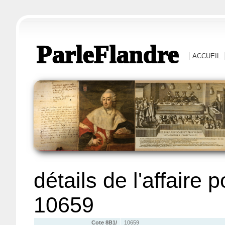
ParleFlandre
ACCUEIL
détails de l'affaire 
10659
Cote 8B1/
10659