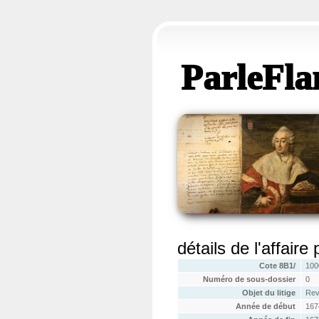
ParleFla
détails de l'affaire
Cote 8B1/
100
Numéro de sous-dossier
0
Objet du litige
Rev
Année de début
167