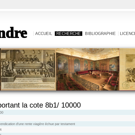
ndre
ACCUEIL
RECHERCHE
BIBLIOGRAPHIE
LICENCE
 portant la cote 8b1/ 10000
00
endication d'une rente viagère échue par testament
4