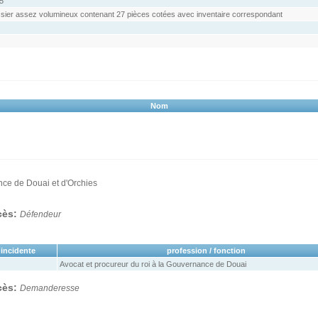
5
sier assez volumineux contenant 27 pièces cotées avec inventaire correspondant
Nom
ce de Douai et d'Orchies
ocès:
Défendeur
 incidente
profession / fonction
Avocat et procureur du roi à la Gouvernance de Douai
ocès:
Demanderesse