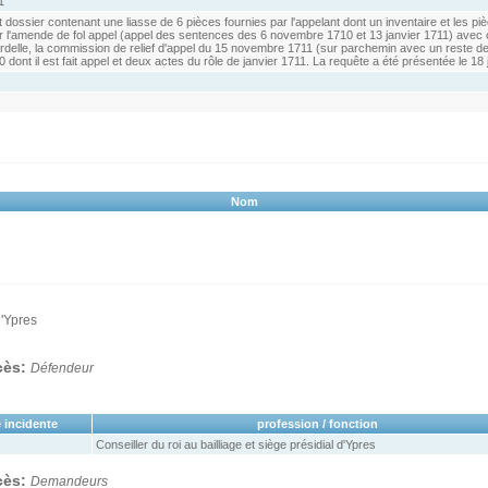
1
t dossier contenant une liasse de 6 pièces fournies par l'appelant dont un inventaire et les p
r l'amende de fol appel (appel des sentences des 6 novembre 1710 et 13 janvier 1711) avec 
rdelle, la commission de relief d'appel du 15 novembre 1711 (sur parchemin avec un reste d
 dont il est fait appel et deux actes du rôle de janvier 1711. La requête a été présentée le 18 
Nom
d'Ypres
ocès:
Défendeur
 incidente
profession / fonction
Conseiller du roi au bailliage et siège présidial d'Ypres
ocès:
Demandeurs