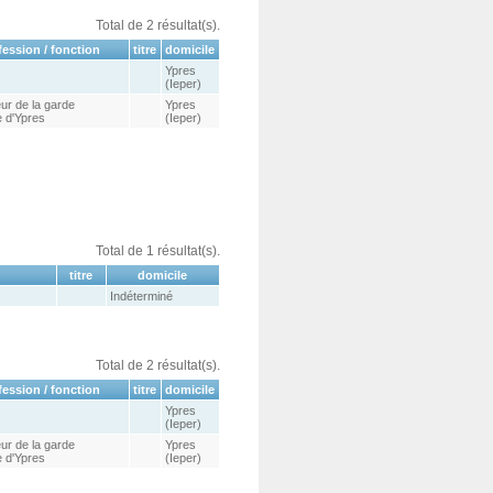
Total de 2 résultat(s).
fession / fonction
titre
domicile
Ypres
(Ieper)
r de la garde
Ypres
e d'Ypres
(Ieper)
Total de 1 résultat(s).
titre
domicile
Indéterminé
Total de 2 résultat(s).
fession / fonction
titre
domicile
Ypres
(Ieper)
r de la garde
Ypres
e d'Ypres
(Ieper)