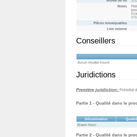
Année de fin
171
Notes
Peti
pou
Gra
1710
Pièces remarquables
Lien externe
Conseillers
Aucun résultat trouvé.
Juridictions
Première juridiction:
Présidial 
Partie 1 - Qualité dans le pr
Dénomination
Qualité
Braem Henri
Partie 2 - Qualité dans le pr