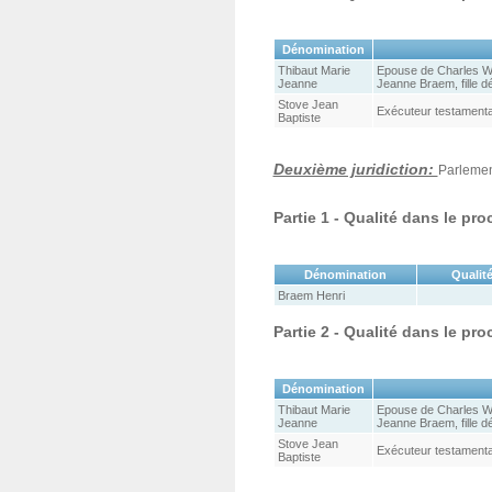
Dénomination
Thibaut Marie
Epouse de Charles Wee
Jeanne
Jeanne Braem, fille d
Stove Jean
Exécuteur testamentai
Baptiste
Deuxième juridiction:
Parlemen
Partie 1 - Qualité dans le pr
Dénomination
Qualité
Braem Henri
Partie 2 - Qualité dans le pr
Dénomination
Thibaut Marie
Epouse de Charles Wee
Jeanne
Jeanne Braem, fille d
Stove Jean
Exécuteur testamentai
Baptiste