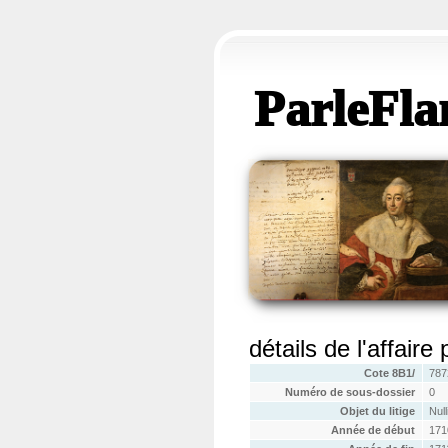
ParleFla
détails de l'affaire
Cote 8B1/
787
Numéro de sous-dossier
0
Objet du litige
Nul
Année de début
171