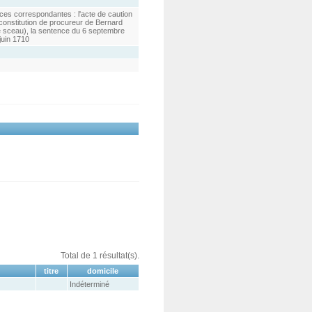
ièces correspondantes : l'acte de caution
constitution de procureur de Bernard
e sceau), la sentence du 6 septembre
juin 1710
Total de 1 résultat(s).
titre
domicile
Indéterminé