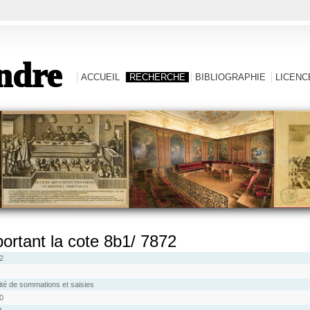
ndre
ACCUEIL
RECHERCHE
BIBLIOGRAPHIE
LICENCE
 portant la cote 8b1/ 7872
2
lité de sommations et saisies
0