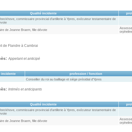
Qualité incidente
pro
ckhove, commissaire provincial d'artillerie à Ypres, exécuteur testamentaire de
évote
Assesseu
re de Jeanne Braem, fille dévote
orphelin
t de Flandre à Cambrai
ocès:
Appelant et anticipé
 incidente
profession / fonction
Conseiller du roi au bailliage et siège présidial d'Ypres
ocès:
Intimés et anticipants
Qualité incidente
pro
ckhove, commissaire provincial d'artillerie à Ypres, exécuteur testamentaire de
évote
Assesseu
re de Jeanne Braem, fille dévote
orphelin