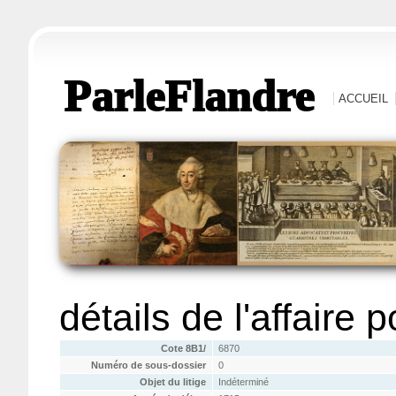
ParleFlandre
ACCUEIL
détails de l'affaire 
Cote 8B1/
6870
Numéro de sous-dossier
0
Objet du litige
Indéterminé