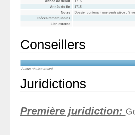
Année de début
1715
Année de fin
1715
Notes
Dossier contenant une seule pièce : l'in
Pièces remarquables
Lien externe
Conseillers
Aucun résultat trouvé.
Juridictions
Première juridiction:
Go