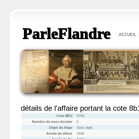
ParleFlandre
ACCUEIL
détails de l'affaire portant la cote 8
Cote 8B1/
6749
Numéro de sous-dossier
0
Objet du litige
Sans objet
Année de début
1696