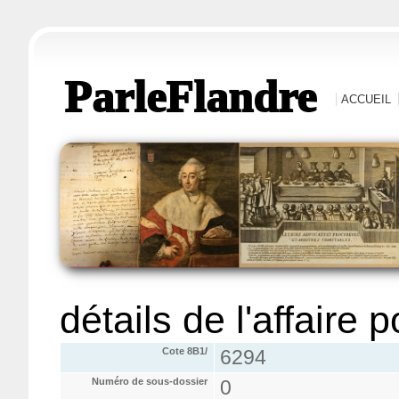
ParleFlandre
ACCUEIL
détails de l'affaire 
Cote 8B1/
6294
Numéro de sous-dossier
0