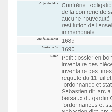
Objet du litige
Confrérie : obligati
de la confrérie de s
aucune nouveauté ; 
restitution de l'ens
immémoriale
Année de début
1689
Année de fin
1690
Notes
Petit dossier en bo
inventaire des pièc
inventaire des titre
requête du 11 juill
"ordonnance et stat
Sebastien dit larc a
bersaux du gardin G
"ordonnances et sta
Sebastien dict larc