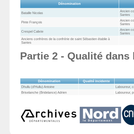
Dénomination
Ancien co
Bataille Nicolas
Santes
Ancien co
Pinte François
Santes
Ancien co
Crespel Calixte
Santes
Anciens confrères de la confrérie de saint Sébastien établie à
Santes
Partie 2 - Qualité dans
Dénomination
Qualité incidente
Dhullu (d'Hullu) Antoine
Laboureur, c
Briselanche (Bridelance) Adrien
Laboureur, p