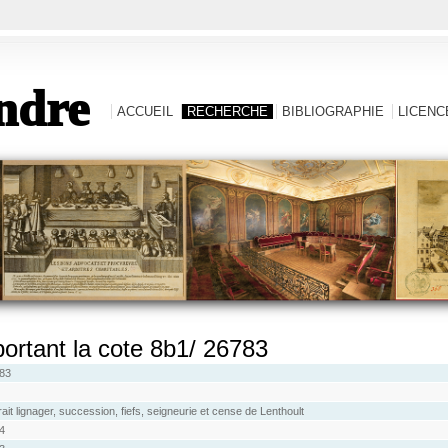
ndre
ACCUEIL
RECHERCHE
BIBLIOGRAPHIE
LICENCE
 portant la cote 8b1/ 26783
83
ait lignager, succession, fiefs, seigneurie et cense de Lenthoult
4