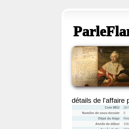
ParleFla
détails de l'affaire
Cote 8B1/
267
Numéro de sous-dossier
0
Objet du litige
Retr
Année de début
156