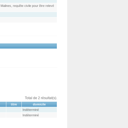
alines, requête civile pour être relevé
Total de 2 résultat(s).
titre
domicile
Indéterminé
Indéterminé