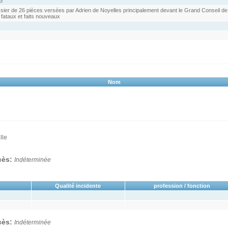
3
sier de 26 pièces versées par Adrien de Noyelles principalement devant le Grand Conseil de M
 fataux et faits nouveaux
Nom
lle
ocès:
Indéterminée
Qualité incidente
profession / fonction
ocès:
Indéterminée