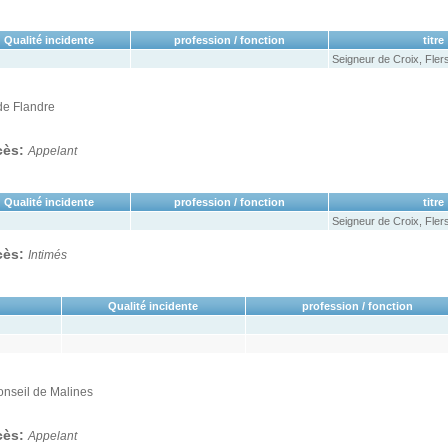
Qualité incidente
profession / fonction
titre
Seigneur de Croix, Fler
de Flandre
ocès:
Appelant
Qualité incidente
profession / fonction
titre
Seigneur de Croix, Fler
ocès:
Intimés
Qualité incidente
profession / fonction
nseil de Malines
ocès:
Appelant