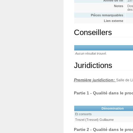
Année de fin
157
Notes
Dos
des
Pièces remarquables
Lien externe
Conseillers
Aucun résultat trouvé.
Juridictions
Première juridiction:
Salle de Li
Partie 1 - Qualité dans le pr
Dénomination
Et consorts
Trezel (Tressel) Guillaume
Partie 2 - Qualité dans le pr