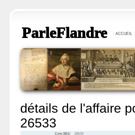
ParleFlandre
ACCUEIL
détails de l'affaire 
26533
Cote 8B1/
26533