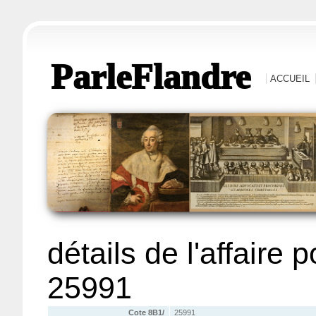
ParleFlandre
ACCUEIL
détails de l'affaire 
25991
Cote 8B1/
25991