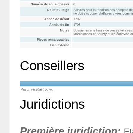
Numéro de sous-dossier
0
Objet du litige
Salaires pour la reddition des comptes des 
ne doit s'occuper d'affaires civiles comme 
Année de début
1702
Année de fin
1703
Notes
Dossier en une liasse de pièces versées p
Marchiennes et Beuvry et les échevins du 
Pièces remarquables
Lien externe
Conseillers
Aucun résultat trouvé.
Juridictions
Première juridiction:
Et