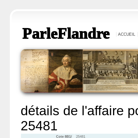
ParleFlandre
ACCUEIL
détails de l'affaire 
25481
Cote 8B1/
25481