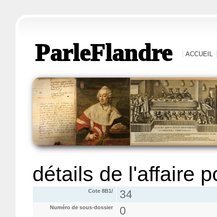
ParleFlandre
ACCUEIL
détails de l'affaire 
Cote 8B1/
34
Numéro de sous-dossier
0