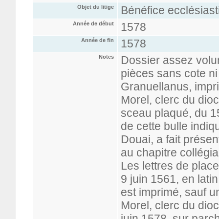
Objet du litige
Bénéfice ecclésiasti
Année de début
1578
Année de fin
1578
Notes
Dossier assez volu
pièces sans cote ni
Granuellanus, impri
Morel, clerc du dio
sceau plaqué, du 1
de cette bulle indiq
Douai, a fait présent
au chapitre collégia
Les lettres de place
9 juin 1561, en lat
est imprimé, sauf 
Morel, clerc du dioc
juin 1578, sur parc