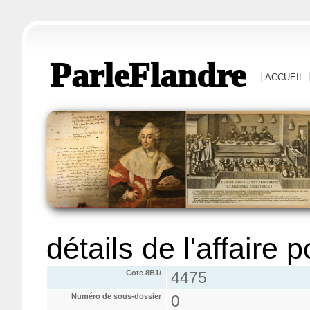
ParleFlandre
ACCUEIL
détails de l'affaire 
Cote 8B1/
4475
Numéro de sous-dossier
0