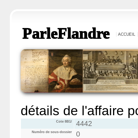
ParleFlandre
ACCUEIL
détails de l'affaire 
Cote 8B1/
4442
Numéro de sous-dossier
0