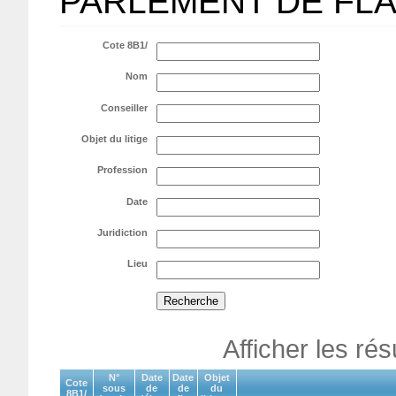
PARLEMENT DE FL
Cote 8B1/
Nom
Conseiller
Objet du litige
Profession
Date
Juridiction
Lieu
Afficher les ré
N°
Date
Date
Objet
Cote
sous
de
de
du
8B1/