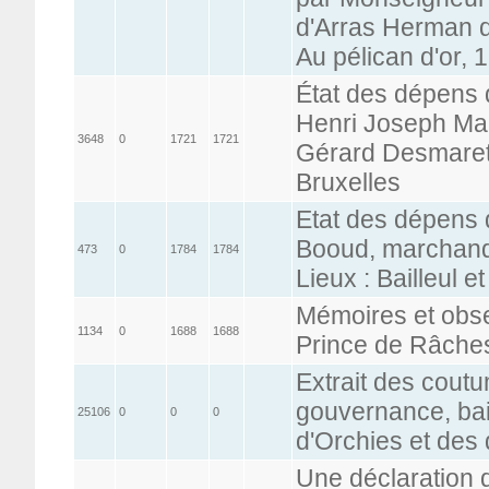
d'Arras Herman d
Au pélican d'or, 
État des dépens 
Henri Joseph Mah
3648
0
1721
1721
Gérard Desmaret
Bruxelles
Etat des dépens 
Booud, marchand s
473
0
1784
1784
Lieux : Bailleul e
Mémoires et obse
1134
0
1688
1688
Prince de Râche
Extrait des cout
gouvernance, bail
25106
0
0
0
d'Orchies et des
Une déclaration 