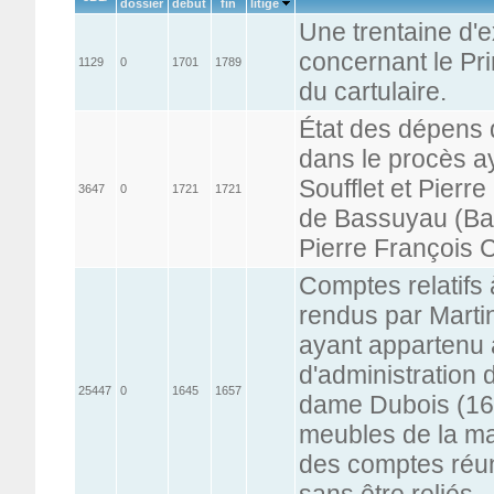
dossier
début
fin
litige
Une trentaine d'e
concernant le Pr
1129
0
1701
1789
du cartulaire.
État des dépens 
dans le procès a
Soufflet et Pierr
3647
0
1721
1721
de Bassuyau (Baz
Pierre François 
Comptes relatifs
rendus par Martin
ayant appartenu 
d'administration 
25447
0
1645
1657
dame Dubois (162
meubles de la ma
des comptes réun
sans être reliés