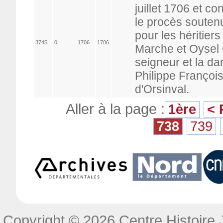
juillet 1706 et c
le procès soutenu
pour les héritie
3745
0
1706
1706
Marche et Oysel 
seigneur et la d
Philippe Françoi
d'Orsinval.
Aller à la page :
1ère
< 
738
739
Copyright © 2026 Centre Histoire J