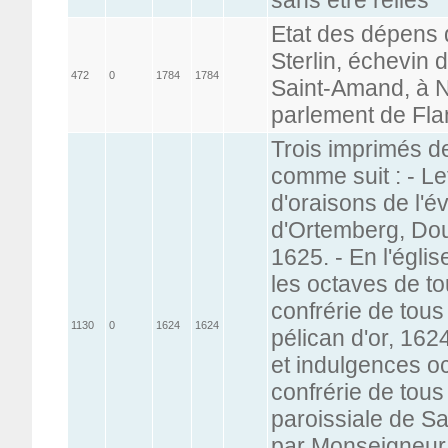
Etat des dépens 
Sterlin, échevin 
472
0
1784
1784
Saint-Amand, à N
parlement de Fla
Trois imprimés de
comme suit : - Let
d'oraisons de l'
d'Ortemberg, Doua
1625. - En l'églis
les octaves de to
confrérie de tous 
1130
0
1624
1624
pélican d'or, 162
et indulgences oc
confrérie de tous 
paroissiale de Sa
par Monseigneur