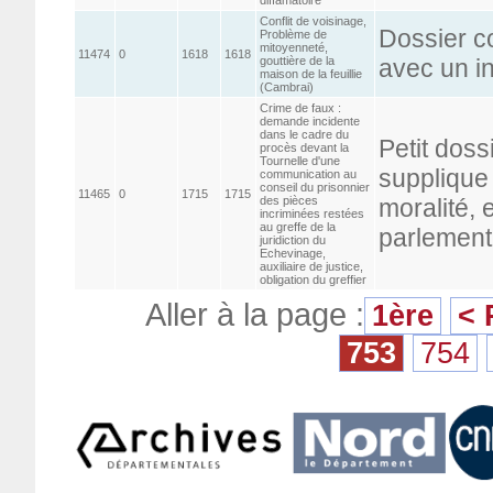
Conflit de voisinage,
Dossier c
Problème de
mitoyenneté,
11474
0
1618
1618
gouttière de la
avec un i
maison de la feuillie
(Cambrai)
Crime de faux :
demande incidente
dans le cadre du
Petit doss
procès devant la
Tournelle d'une
supplique
communication au
conseil du prisonnier
11465
0
1715
1715
des pièces
moralité, 
incriminées restées
au greffe de la
parlement
juridiction du
Echevinage,
auxiliaire de justice,
obligation du greffier
Aller à la page :
1ère
< 
753
754