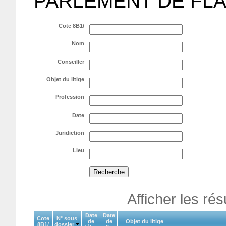
PARLEMENT DE FL
Cote 8B1/
Nom
Conseiller
Objet du litige
Profession
Date
Juridiction
Lieu
Afficher les ré
Date
Date
Cote
N° sous
de
de
Objet du litige
8B1/
dossier