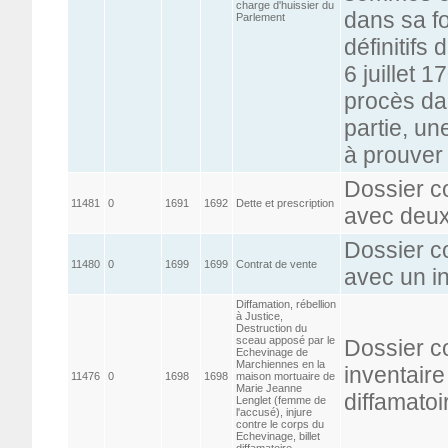
charge d'huissier du
dans sa fo
Parlement
définitifs
6 juillet 
procès dan
partie, u
à prouver d
Dossier c
11481
0
1691
1692
Dette et prescription
avec deux
Dossier c
11480
0
1699
1699
Contrat de vente
avec un i
Diffamation, rébellion
à Justice,
Destruction du
sceau apposé par le
Dossier c
Echevinage de
Marchiennes en la
inventaire
11476
0
1698
1698
maison mortuaire de
Marie Jeanne
diffamatoi
Lenglet (femme de
l'accusé), injure
contre le corps du
Echevinage, billet
diffamatoire