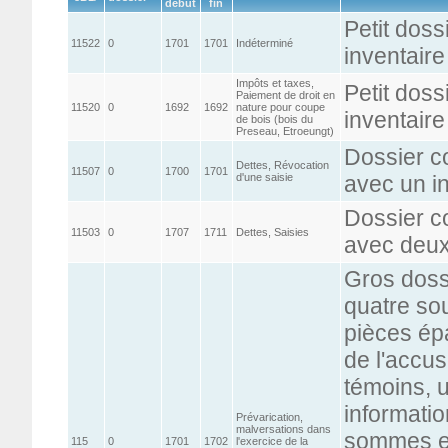
début
fin
Petit doss
11522
0
1701
1701
Indéterminé
inventair
Impôts et taxes,
Petit doss
Paiement de droit en
11520
0
1692
1692
nature pour coupe
inventair
de bois (bois du
Preseau, Etroeungt)
Dossier c
Dettes, Révocation
11507
0
1700
1701
d'une saisie
avec un i
Dossier c
11503
0
1707
1711
Dettes, Saisies
avec deux
Gros dossi
quatre sou
pièces épa
de l'accu
témoins, u
informatio
Prévarication,
malversations dans
sommes et
115
0
1701
1702
l'exercice de la