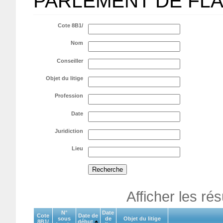
PARLEMENT DE FL
Cote 8B1/
Nom
Conseiller
Objet du litige
Profession
Date
Juridiction
Lieu
Afficher les ré
N°
Date
Cote
Date de
sous
de
Objet du litige
8B1/
début