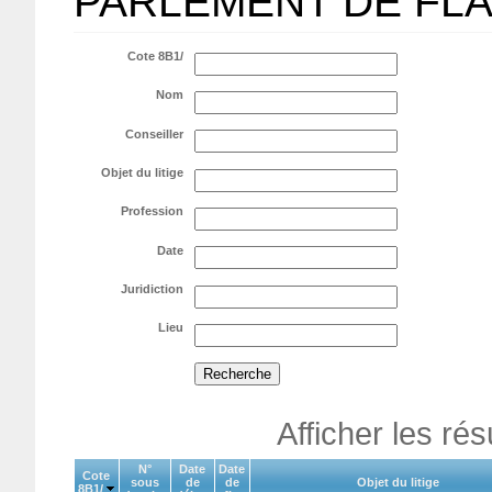
PARLEMENT DE FL
Cote 8B1/
Nom
Conseiller
Objet du litige
Profession
Date
Juridiction
Lieu
Afficher les ré
N°
Date
Date
Cote
sous
de
de
Objet du litige
8B1/